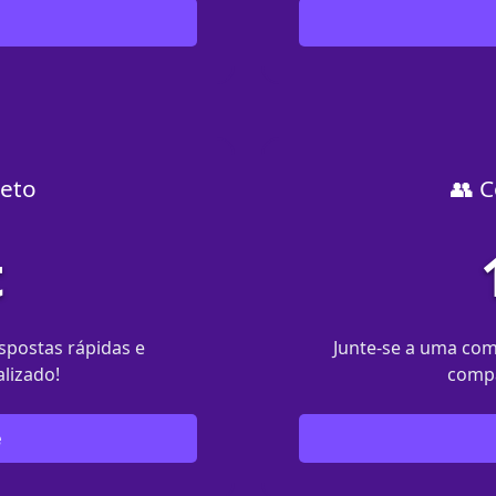
reto
👥 
t
espostas rápidas e
Junte-se a uma com
lizado!
compa
e