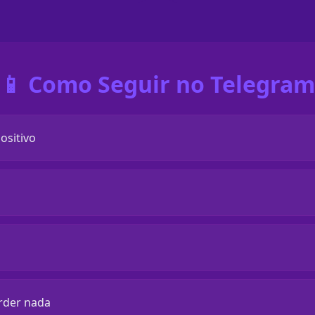
📱 Como Seguir no Telegram
ositivo
erder nada