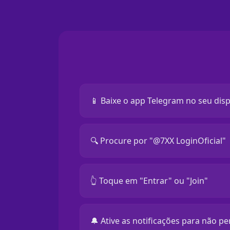
📱 Baixe o app Telegram no seu disp
🔍 Procure por "@7XX LoginOficial"
👆 Toque em "Entrar" ou "Join"
🔔 Ative as notificações para não p