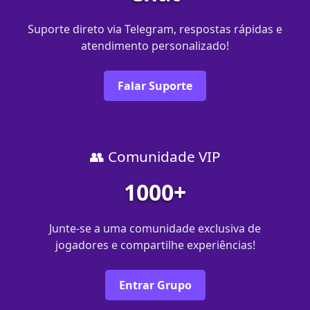
Suporte direto via Telegram, respostas rápidas e
atendimento personalizado!
Falar Suporte
👥 Comunidade VIP
1000+
Junte-se a uma comunidade exclusiva de
jogadores e compartilhe experiências!
Entrar Grupo