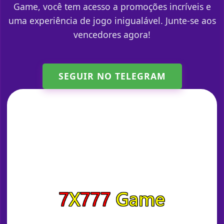
Game, você tem acesso a promoções incríveis e
uma experiência de jogo inigualável. Junte-se aos
vencedores agora!
SEGUIR NO TELEGRAM