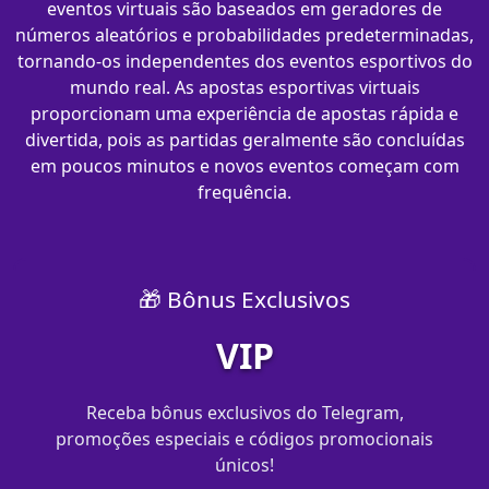
eventos virtuais são baseados em geradores de
números aleatórios e probabilidades predeterminadas,
tornando-os independentes dos eventos esportivos do
mundo real. As apostas esportivas virtuais
proporcionam uma experiência de apostas rápida e
divertida, pois as partidas geralmente são concluídas
em poucos minutos e novos eventos começam com
frequência.
🎁 Bônus Exclusivos
VIP
Receba bônus exclusivos do Telegram,
promoções especiais e códigos promocionais
únicos!