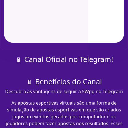
📱 Canal Oficial no Telegram!
📱 Benefícios do Canal
Descubra as vantagens de seguir a 5Wpg no Telegram
As apostas esportivas virtuais são uma forma de
simulação de apostas esportivas em que são criados
jogos ou eventos gerados por computador e os
jogadores podem fazer apostas nos resultados. Esses