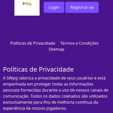
Login
Registrar-se
Políticas de Privacidade
Termos e Condições
Sitemap
Políticas de Privacidade
A 5Wpg valoriza a privacidade de seus usuários e está
empenhada em proteger todas as informações
pessoais fornecidas durante o uso de nossos canais de
comunicação. Todos os dados coletados são utilizados
exclusivamente para fins de melhoria contínua da
experiência de nossos jogadores.