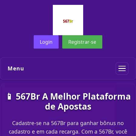
Login
Registrar-se
Menu
📱 567Br A Melhor Plataforma
de Apostas
Cadastre-se na 567Br para ganhar bônus no
cadastro e em cada recarga. Com a 567Br, você