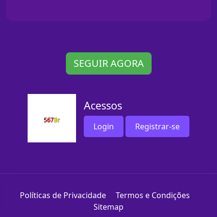
SEGUIR AGORA
Acessos
Login
Registrar-se
Políticas de Privacidade
Termos e Condições
Sitemap