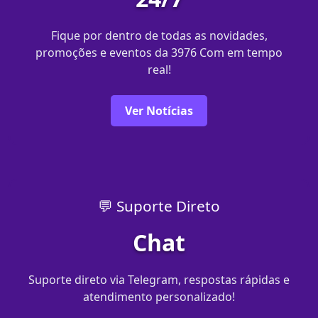
Fique por dentro de todas as novidades,
promoções e eventos da 3976 Com em tempo
real!
Ver Notícias
💬 Suporte Direto
Chat
Suporte direto via Telegram, respostas rápidas e
atendimento personalizado!