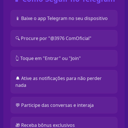
📱 Baixe o app Telegram no seu dispositivo
🔍 Procure por "@3976 ComOficial"
👆 Toque em "Entrar" ou "Join"
🔔 Ative as notificações para não perder
nada
💬 Participe das conversas e interaja
🎁 Receba bônus exclusivos