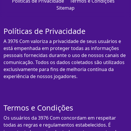
Políticas de Privacidade
Termos e Condições
Sitemap
Políticas de Privacidade
A 3976 Com valoriza a privacidade de seus usuários e
está empenhada em proteger todas as informações
pessoais fornecidas durante o uso de nossos canais de
comunicação. Todos os dados coletados são utilizados
exclusivamente para fins de melhoria contínua da
experiência de nossos jogadores.
Termos e Condições
Os usuários da 3976 Com concordam em respeitar
todas as regras e regulamentos estabelecidos. É