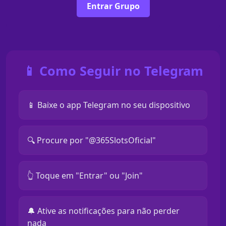
Entrar Grupo
📱 Como Seguir no Telegram
📱 Baixe o app Telegram no seu dispositivo
🔍 Procure por "@365SlotsOficial"
👆 Toque em "Entrar" ou "Join"
🔔 Ative as notificações para não perder
nada