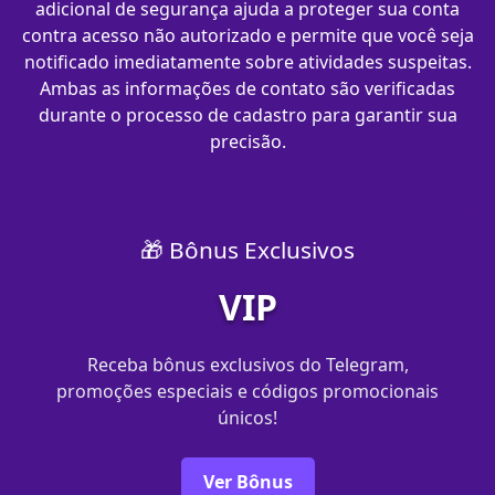
adicional de segurança ajuda a proteger sua conta
contra acesso não autorizado e permite que você seja
notificado imediatamente sobre atividades suspeitas.
Ambas as informações de contato são verificadas
durante o processo de cadastro para garantir sua
precisão.
🎁 Bônus Exclusivos
VIP
Receba bônus exclusivos do Telegram,
promoções especiais e códigos promocionais
únicos!
Ver Bônus