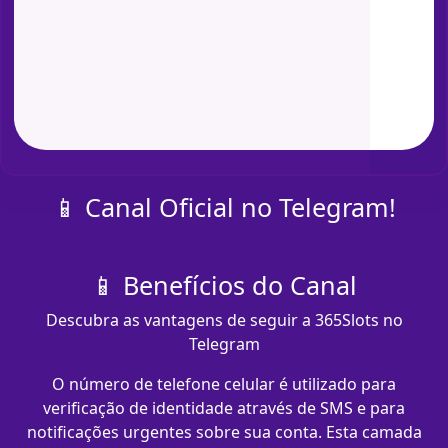
📱 Canal Oficial no Telegram!
📱 Benefícios do Canal
Descubra as vantagens de seguir a 365Slots no
Telegram
O número de telefone celular é utilizado para
verificação de identidade através de SMS e para
notificações urgentes sobre sua conta. Esta camada